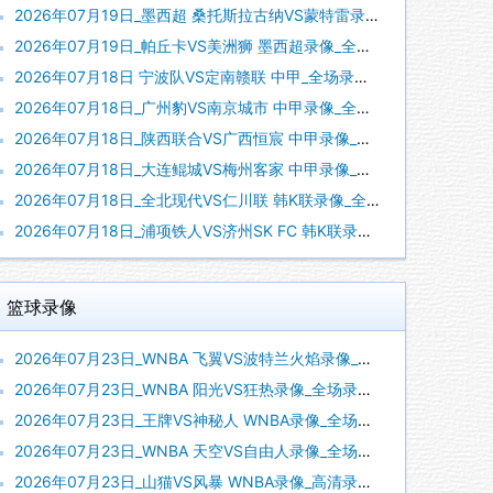
2026年07月19日_墨西超 桑托斯拉古纳VS蒙特雷录像_全场录像【视频集锦】
2026年07月19日_帕丘卡VS美洲狮 墨西超录像_全场录像【高清回放】
2026年07月18日 宁波队VS定南赣联 中甲_全场录像【全场回放】
2026年07月18日_广州豹VS南京城市 中甲录像_全场录像【高清回放】
2026年07月18日_陕西联合VS广西恒宸 中甲录像_全场录像【全场回放】
2026年07月18日_大连鲲城VS梅州客家 中甲录像_高清录像【全场回放】
2026年07月18日_全北现代VS仁川联 韩K联录像_全场录像【高清回放】
2026年07月18日_浦项铁人VS济州SK FC 韩K联录像_全场录像【高清回放】
篮球录像
2026年07月23日_WNBA 飞翼VS波特兰火焰录像_全场录像【视频集锦】
2026年07月23日_WNBA 阳光VS狂热录像_全场录像【视频集锦】
2026年07月23日_王牌VS神秘人 WNBA录像_全场录像【全场回放】
2026年07月23日_WNBA 天空VS自由人录像_全场录像【全场回放】
2026年07月23日_山猫VS风暴 WNBA录像_高清录像【全场回放】