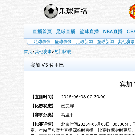
直播首页
足球直播
篮球直播
NBA直播
CB
足球录像
篮球录像
足球新闻
篮球新闻
其他赛事
首页
>
其他赛事
>
热门比赛
宾加 VS 佐里巴
宾加 
【直播时间】：
2026-06-03 00:30:00
【比赛状态】：
已完赛
【赛事分类】：
马里甲
【比赛详情】：
北京时间2026年06月03日 00:3
赛。本站同步官方直播源准时直播，比赛数据实时更新