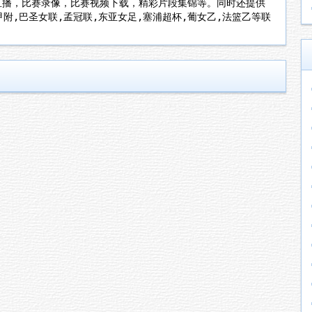
直播，比赛录像，比赛视频下载，精彩片段集锦等。同时还提供
女甲附,巴圣女联,孟冠联,东亚女足,塞浦超杯,葡女乙,法篮乙等联