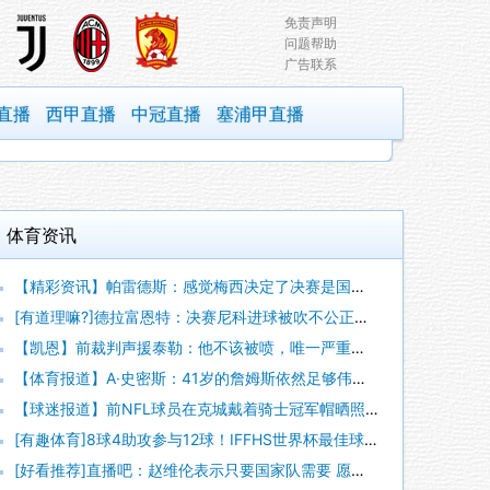
免责声明
问题帮助
广告联系
直播
西甲直播
中冠直播
塞浦甲直播
体育资讯
【精彩资讯】帕雷德斯：感觉梅西决定了决赛是国家队最后一战，我
[有道理嘛?]德拉富恩特：决赛尼科进球被吹不公正，本来可以有
【凯恩】前裁判声援泰勒：他不该被喷，唯一严重漏判就是罗梅罗拉
【体育报道】A·史密斯：41岁的詹姆斯依然足够伟大 能影响一
【球迷报道】前NFL球员在克城戴着骑士冠军帽晒照：我什么都不
[有趣体育]8球4助攻参与12球！IFFHS世界杯最佳球员：
[好看推荐]直播吧：赵维伦表示只要国家队需要 愿意无条件响应