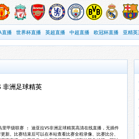
A直播
世界杯直播
英超直播
中超直播
欧冠杯直播
亚精英
S 非洲足球精英
0分，马里甲级联赛 : 迪亚拉VS非洲足球精英高清在线直播，无插件
时更新。比赛结束后可以在本站查看比赛全程录像、比赛比分、