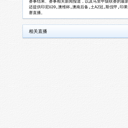
赛事结果、赛事相关新闻报道，以及马里甲级联赛的最
还提供印尼U20,澳维杯,澳南后备,土A2冠,斯伐甲,印
赛直播。
相关直播