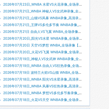
2026年07月23日_WNBA 水星VS火花录像_全场录像【高清回放】
2026年07月21日_WNBA 神秘人VS女武神录像_全场录像【全场回放】
2026年07月21日_山猫VS风暴 WNBA录像_高清录像【全场回放】
2026年07月21日_王牌VS多伦多节奏 WNBA录像_全场录像【视频集锦】
2026年07月21日 自由人VS飞翼 WNBA_全场录像【视频集锦】
2026年07月20日_阳光VS水星 WNBA录像_全场录像【全场回放】
2026年07月20日 天空VS梦想 WNBA_全场录像【视频集锦】
2026年07月20日_火花VS飞翼 WNBA录像_全场录像【全场回放】
2026年07月19日_神秘人VS女武神 WNBA录像_全场录像【全场回放】
2026年07月19日_WNBA 自由人VS狂热录像_全场录像【视频集锦】
2026年07月19日 波特兰火焰VS山猫 WNBA_全场录像【全场回放】
2026年07月18日_WNBA 阳光VS水星录像_高清录像【全场回放】
2026年07月18日_WNBA 风暴VS狂热录像_高清录像【全场回放】
2026年07月18日_WNBA 梦想VS多伦多节奏录像_全场录像【视频集锦】
2026年07月18日_火花VS天空 WNBA录像_全场录像【全场回放】