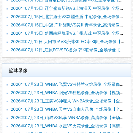
2026年07月15日_辽宁盛京新锐VS上海泽天 中冠录像_全场录像【全场回放】
2026年07月15日_北京勇士VS新疆金盾 中冠录像_全场录像【视频集锦】
2026年07月15日_中冠 广州醒派VS吴川青年录像_高清录像【全场回放】
2026年07月15日_黔西南栩烽棠VS广州志诚 中冠录像_全场录像【视频集锦】
2026年07月12日 大田市民VS济州SK FC 韩K联_全场录像【全场回放】
2026年07月12日_江原FCVSFC首尔 韩K联录像_全场录像【高清回放】
篮球录像
2026年07月23日_WNBA 飞翼VS波特兰火焰录像_全场录像【视频集锦】
2026年07月23日_WNBA 阳光VS狂热录像_全场录像【视频集锦】
2026年07月23日_王牌VS神秘人 WNBA录像_全场录像【全场回放】
2026年07月23日_WNBA 天空VS自由人录像_全场录像【全场回放】
2026年07月23日_山猫VS风暴 WNBA录像_高清录像【全场回放】
2026年07月23日_WNBA 水星VS火花录像_全场录像【高清回放】