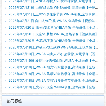
2026年07月21日_WNBA 神秘人VS女武神录像_全场录像【全场回放】
2026年07月21日_山猫VS风暴 WNBA录像_高清录像【全场回放】
2026年07月21日_王牌VS多伦多节奏 WNBA录像_全场录像【视频集锦】
2026年07月21日 自由人VS飞翼 WNBA_全场录像【视频集锦】
2026年07月20日_阳光VS水星 WNBA录像_全场录像【全场回放】
2026年07月20日 天空VS梦想 WNBA_全场录像【视频集锦】
2026年07月20日_火花VS飞翼 WNBA录像_全场录像【全场回放】
2026年07月19日_神秘人VS女武神 WNBA录像_全场录像【全场回放】
2026年07月19日_WNBA 自由人VS狂热录像_全场录像【视频集锦】
2026年07月19日 波特兰火焰VS山猫 WNBA_全场录像【全场回放】
2026年07月18日_WNBA 阳光VS水星录像_高清录像【全场回放】
2026年07月18日_WNBA 风暴VS狂热录像_高清录像【全场回放】
2026年07月18日_WNBA 梦想VS多伦多节奏录像_全场录像【视频集锦】
2026年07月18日_火花VS天空 WNBA录像_全场录像【全场回放】
热门标签