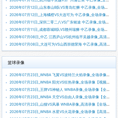
2026年07月12日_山东泰山B队VS青岛红狮 中乙录像_全场录像【全场回放】
2026年07月12日_上海橘橙VS大连可为 中乙录像_全场录像【视频集锦】
2026年07月11日_深圳二零二八VS广东铭途 中乙录像_全场录像【视频集锦】
2026年07月11日_成都蓉城B队VS赣州瑞狮 中乙录像_全场录像【全场回放】
2026年07月08日_中乙 江西庐山VS杭州临平吴越录像_高清录像【全场回放】
2026年07月08日_大连可为VS山西崇德荣海 中乙录像_高清录像【全场回放】
篮球录像
2026年07月23日_WNBA 飞翼VS波特兰火焰录像_全场录像【视频集锦】
2026年07月23日_WNBA 阳光VS狂热录像_全场录像【视频集锦】
2026年07月23日_王牌VS神秘人 WNBA录像_全场录像【全场回放】
2026年07月23日_WNBA 天空VS自由人录像_全场录像【全场回放】
2026年07月23日_山猫VS风暴 WNBA录像_高清录像【全场回放】
2026年07月23日_WNBA 水星VS火花录像_全场录像【高清回放】