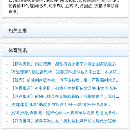
葡青锦U19,秘周纪杯,马来F联,立陶甲,肯国超,洪都甲等联赛
直播。
相关直播
体育资讯
【精彩资讯】帕雷德斯：感觉梅西决定了决赛是国家队最后一战，我
[有道理嘛?]德拉富恩特：决赛尼科进球被吹不公正，本来可以有
【凯恩】前裁判声援泰勒：他不该被喷，唯一严重漏判就是罗梅罗拉
【体育报道】A·史密斯：41岁的詹姆斯依然足够伟大 能影响一
【球迷报道】前NFL球员在克城戴着骑士冠军帽晒照：我什么都不
[有趣体育]8球4助攻参与12球！IFFHS世界杯最佳球员：
[好看推荐]直播吧：赵维伦表示只要国家队需要 愿意无条件响应
【好看推荐】被曝有私生女！奥利塞社媒评论区现处于完全关闭状态