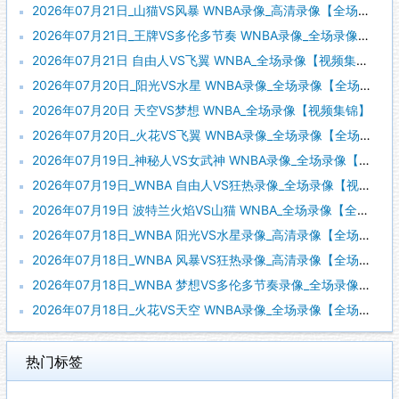
2026年07月21日_山猫VS风暴 WNBA录像_高清录像【全场回放】
2026年07月21日_王牌VS多伦多节奏 WNBA录像_全场录像【视频集锦】
2026年07月21日 自由人VS飞翼 WNBA_全场录像【视频集锦】
2026年07月20日_阳光VS水星 WNBA录像_全场录像【全场回放】
2026年07月20日 天空VS梦想 WNBA_全场录像【视频集锦】
2026年07月20日_火花VS飞翼 WNBA录像_全场录像【全场回放】
2026年07月19日_神秘人VS女武神 WNBA录像_全场录像【全场回放】
2026年07月19日_WNBA 自由人VS狂热录像_全场录像【视频集锦】
2026年07月19日 波特兰火焰VS山猫 WNBA_全场录像【全场回放】
2026年07月18日_WNBA 阳光VS水星录像_高清录像【全场回放】
2026年07月18日_WNBA 风暴VS狂热录像_高清录像【全场回放】
2026年07月18日_WNBA 梦想VS多伦多节奏录像_全场录像【视频集锦】
2026年07月18日_火花VS天空 WNBA录像_全场录像【全场回放】
热门标签