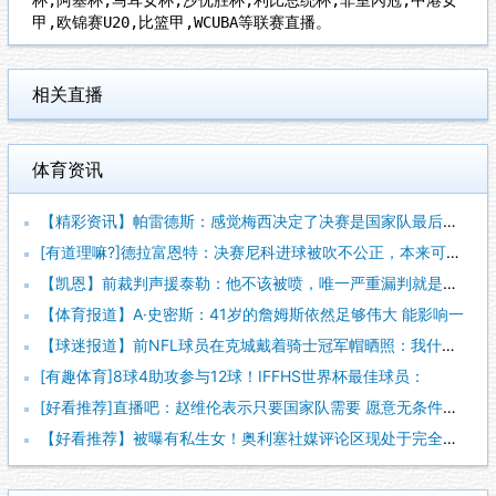
甲,欧锦赛U20,比篮甲,WCUBA等联赛直播。
相关直播
体育资讯
【精彩资讯】帕雷德斯：感觉梅西决定了决赛是国家队最后一战，我
[有道理嘛?]德拉富恩特：决赛尼科进球被吹不公正，本来可以有
【凯恩】前裁判声援泰勒：他不该被喷，唯一严重漏判就是罗梅罗拉
【体育报道】A·史密斯：41岁的詹姆斯依然足够伟大 能影响一
【球迷报道】前NFL球员在克城戴着骑士冠军帽晒照：我什么都不
[有趣体育]8球4助攻参与12球！IFFHS世界杯最佳球员：
[好看推荐]直播吧：赵维伦表示只要国家队需要 愿意无条件响应
【好看推荐】被曝有私生女！奥利塞社媒评论区现处于完全关闭状态