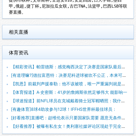
甲,俄超,捷丁杯,尼加拉瓜女联,古巴TNA,法篮甲,巴西LSB等联
赛直播。
相关直播
体育资讯
【精彩资讯】帕雷德斯：感觉梅西决定了决赛是国家队最后一战，我
[有道理嘛?]德拉富恩特：决赛尼科进球被吹不公正，本来可以有
【凯恩】前裁判声援泰勒：他不该被喷，唯一严重漏判就是罗梅罗拉
【体育报道】A·史密斯：41岁的詹姆斯依然足够伟大 能影响一
【球迷报道】前NFL球员在克城戴着骑士冠军帽晒照：我什么都不
[有趣体育]8球4助攻参与12球！IFFHS世界杯最佳球员：
[好看推荐]直播吧：赵维伦表示只要国家队需要 愿意无条件响应
【好看推荐】被曝有私生女！奥利塞社媒评论区现处于完全关闭状态