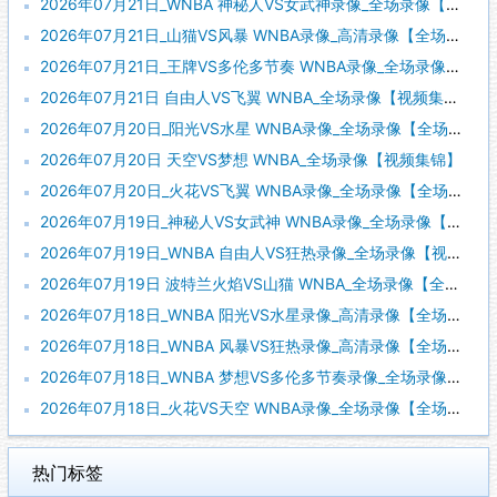
2026年07月21日_WNBA 神秘人VS女武神录像_全场录像【全场回放】
2026年07月21日_山猫VS风暴 WNBA录像_高清录像【全场回放】
2026年07月21日_王牌VS多伦多节奏 WNBA录像_全场录像【视频集锦】
2026年07月21日 自由人VS飞翼 WNBA_全场录像【视频集锦】
2026年07月20日_阳光VS水星 WNBA录像_全场录像【全场回放】
2026年07月20日 天空VS梦想 WNBA_全场录像【视频集锦】
2026年07月20日_火花VS飞翼 WNBA录像_全场录像【全场回放】
2026年07月19日_神秘人VS女武神 WNBA录像_全场录像【全场回放】
2026年07月19日_WNBA 自由人VS狂热录像_全场录像【视频集锦】
2026年07月19日 波特兰火焰VS山猫 WNBA_全场录像【全场回放】
2026年07月18日_WNBA 阳光VS水星录像_高清录像【全场回放】
2026年07月18日_WNBA 风暴VS狂热录像_高清录像【全场回放】
2026年07月18日_WNBA 梦想VS多伦多节奏录像_全场录像【视频集锦】
2026年07月18日_火花VS天空 WNBA录像_全场录像【全场回放】
热门标签