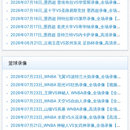
2026年07月18日_墨西超 普埃布拉VS华雷斯录像_全场录像【视频集锦】
2026年07月18日_蓝十字VS圣路易斯竞技 墨西超录像_全场录像【全场回放】
2026年07月18日_墨西超 阿特拉斯VS莱昂录像_全场录像【全场回放】
2026年07月17日_墨西超 老虎大学VS蒂华纳录像_全场录像【视频集锦】
2026年07月17日_墨西超 亚特兰特VS内卡萨录像_高清录像【全场回放】
2026年06月21日_云南玉昆VS苏州东吴 足协杯录像_高清录像【全场回放】
篮球录像
2026年07月23日_WNBA 飞翼VS波特兰火焰录像_全场录像【视频集锦】
2026年07月23日_WNBA 阳光VS狂热录像_全场录像【视频集锦】
2026年07月23日_王牌VS神秘人 WNBA录像_全场录像【全场回放】
2026年07月23日_WNBA 天空VS自由人录像_全场录像【全场回放】
2026年07月23日_山猫VS风暴 WNBA录像_高清录像【全场回放】
2026年07月23日_WNBA 水星VS火花录像_全场录像【高清回放】
2026年07月21日_WNBA 神秘人VS女武神录像_全场录像【全场回放】