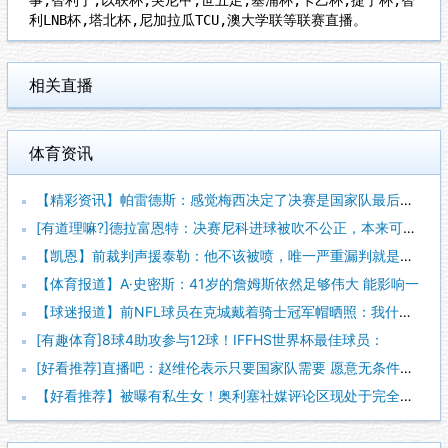
利LNB杯,塔北杯,尼加拉瓜TCU,澳大学联等联赛直播。
相关直播
体育资讯
【精彩资讯】帕雷德斯：感觉梅西决定了决赛是国家队最后一战，我
[有道理嘛?]德拉富恩特：决赛尼科进球被吹不公正，本来可以有
【凯恩】前裁判声援泰勒：他不该被喷，唯一严重漏判就是罗梅罗拉
【体育报道】A·史密斯：41岁的詹姆斯依然足够伟大 能影响一
【球迷报道】前NFL球员在克城戴着骑士冠军帽晒照：我什么都不
[有趣体育]8球4助攻参与12球！IFFHS世界杯最佳球员：
[好看推荐]直播吧：赵维伦表示只要国家队需要 愿意无条件响应
【好看推荐】被曝有私生女！奥利塞社媒评论区现处于完全关闭状态