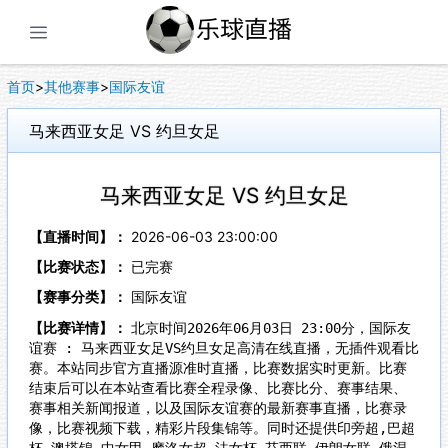
展开菜单
首页
>
其他赛事
>
国际友谊
马来西亚女足 VS 约旦女足
马来西亚女足 VS 约旦女足
【直播时间】：
2026-06-03 23:00:00
【比赛状态】：
已完赛
【赛事分类】：
国际友谊
【比赛详情】：
北京时间2026年06月03日 23:00分，国际友
谊赛 : 马来西亚女足VS约旦女足高清在线直播，无插件观看比
赛。本站同步官方直播源准时直播，比赛数据实时更新。比赛
结束后可以在本站查看比赛全程录像、比赛比分、赛事结果、
赛事相关新闻报道，以及国际友谊赛的最新赛事直播，比赛录
像，比赛视频下载，精彩片段集锦等。同时还提供印旁超,巴超
杯,澳塔锦,中女甲,摩洛女超,法女杯,芬西联,伊朗女联,俄涅