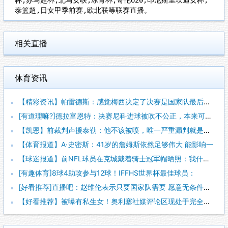
泰篮超,日女甲季前赛,欧北联等联赛直播。
相关直播
体育资讯
【精彩资讯】帕雷德斯：感觉梅西决定了决赛是国家队最后一战，我
[有道理嘛?]德拉富恩特：决赛尼科进球被吹不公正，本来可以有
【凯恩】前裁判声援泰勒：他不该被喷，唯一严重漏判就是罗梅罗拉
【体育报道】A·史密斯：41岁的詹姆斯依然足够伟大 能影响一
【球迷报道】前NFL球员在克城戴着骑士冠军帽晒照：我什么都不
[有趣体育]8球4助攻参与12球！IFFHS世界杯最佳球员：
[好看推荐]直播吧：赵维伦表示只要国家队需要 愿意无条件响应
【好看推荐】被曝有私生女！奥利塞社媒评论区现处于完全关闭状态