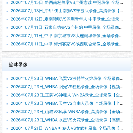
2026年07月15日_黔西南栩烽棠VS广州志诚 中冠录像_全场录像【视频集锦】
2026年07月13日_中甲 佛山南狮VS宁波队录像_高清录像【全场回放】
2026年07月12日_定南赣联VS深圳青年人 中甲录像_全场录像【视频集锦】
2026年07月11日_石家庄功夫VS广州豹 中甲录像_全场录像【高清回放】
2026年07月11日_中甲 南京城市VS大连鲲城录像_全场录像【全场回放】
2026年07月11日_中甲 梅州客家VS陕西联合录像_全场录像【高清回放】
篮球录像
2026年07月23日_WNBA 飞翼VS波特兰火焰录像_全场录像【视频集锦】
2026年07月23日_WNBA 阳光VS狂热录像_全场录像【视频集锦】
2026年07月23日_王牌VS神秘人 WNBA录像_全场录像【全场回放】
2026年07月23日_WNBA 天空VS自由人录像_全场录像【全场回放】
2026年07月23日_山猫VS风暴 WNBA录像_高清录像【全场回放】
2026年07月23日_WNBA 水星VS火花录像_全场录像【高清回放】
2026年07月21日_WNBA 神秘人VS女武神录像_全场录像【全场回放】