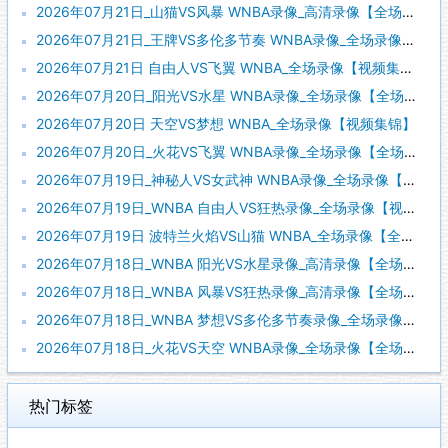
2026年07月21日_山猫VS风暴 WNBA录像_高清录像【全场回放】
2026年07月21日_王牌VS多伦多节奏 WNBA录像_全场录像【视频集锦】
2026年07月21日 自由人VS飞翼 WNBA_全场录像【视频集锦】
2026年07月20日_阳光VS水星 WNBA录像_全场录像【全场回放】
2026年07月20日 天空VS梦想 WNBA_全场录像【视频集锦】
2026年07月20日_火花VS飞翼 WNBA录像_全场录像【全场回放】
2026年07月19日_神秘人VS女武神 WNBA录像_全场录像【全场回放】
2026年07月19日_WNBA 自由人VS狂热录像_全场录像【视频集锦】
2026年07月19日 波特兰火焰VS山猫 WNBA_全场录像【全场回放】
2026年07月18日_WNBA 阳光VS水星录像_高清录像【全场回放】
2026年07月18日_WNBA 风暴VS狂热录像_高清录像【全场回放】
2026年07月18日_WNBA 梦想VS多伦多节奏录像_全场录像【视频集锦】
2026年07月18日_火花VS天空 WNBA录像_全场录像【全场回放】
热门标签