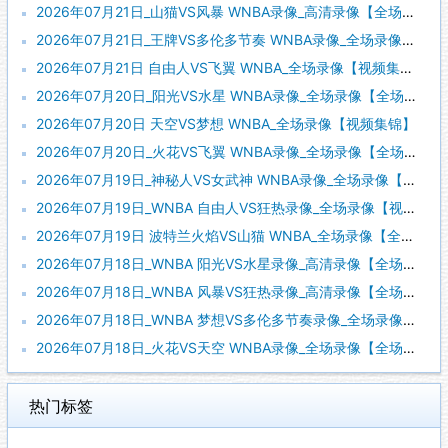
2026年07月21日_山猫VS风暴 WNBA录像_高清录像【全场回放】
2026年07月21日_王牌VS多伦多节奏 WNBA录像_全场录像【视频集锦】
2026年07月21日 自由人VS飞翼 WNBA_全场录像【视频集锦】
2026年07月20日_阳光VS水星 WNBA录像_全场录像【全场回放】
2026年07月20日 天空VS梦想 WNBA_全场录像【视频集锦】
2026年07月20日_火花VS飞翼 WNBA录像_全场录像【全场回放】
2026年07月19日_神秘人VS女武神 WNBA录像_全场录像【全场回放】
2026年07月19日_WNBA 自由人VS狂热录像_全场录像【视频集锦】
2026年07月19日 波特兰火焰VS山猫 WNBA_全场录像【全场回放】
2026年07月18日_WNBA 阳光VS水星录像_高清录像【全场回放】
2026年07月18日_WNBA 风暴VS狂热录像_高清录像【全场回放】
2026年07月18日_WNBA 梦想VS多伦多节奏录像_全场录像【视频集锦】
2026年07月18日_火花VS天空 WNBA录像_全场录像【全场回放】
热门标签