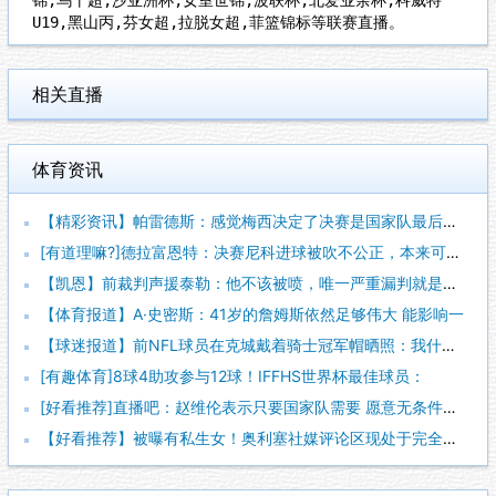
U19,黑山丙,芬女超,拉脱女超,菲篮锦标等联赛直播。
相关直播
体育资讯
【精彩资讯】帕雷德斯：感觉梅西决定了决赛是国家队最后一战，我
[有道理嘛?]德拉富恩特：决赛尼科进球被吹不公正，本来可以有
【凯恩】前裁判声援泰勒：他不该被喷，唯一严重漏判就是罗梅罗拉
【体育报道】A·史密斯：41岁的詹姆斯依然足够伟大 能影响一
【球迷报道】前NFL球员在克城戴着骑士冠军帽晒照：我什么都不
[有趣体育]8球4助攻参与12球！IFFHS世界杯最佳球员：
[好看推荐]直播吧：赵维伦表示只要国家队需要 愿意无条件响应
【好看推荐】被曝有私生女！奥利塞社媒评论区现处于完全关闭状态