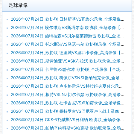
足球录像
2026年07月24日_欧协联 日林斯基VS瓦鲁尔录像_全场录像【高清回放】
2026年07月24日 埃尔维斯VS斯塔尔南 欧协联_全场录像【全场回放】
2026年07月24日 施特拉森VS贝尔格莱德游击 欧协联_全场录像【全场回放】
2026年07月24日_托尔斯港VS马瑟韦尔 欧协联录像_全场录像【视频集锦】
2026年07月24日_欧协联 德里城VS里耶卡录像_高清录像【全场回放】
2026年07月24日_斯肯迪亚VSASK布拉沃 欧协联录像_全场录像【视频集锦】
2026年07月24日 卡里鲁VS舒尔本 欧协联_全场录像【全场回放】
2026年07月24日_欧协联 科佩尔VSNSI鲁纳维克录像_全场录像【全场回放】
2026年07月24日_欧协联 卢多格雷茨VS特拉维夫夏普尔录像_全场录像【高清回放】
2026年07月24日_根特VSLNZ切尔卡瑟 欧协联录像_高清录像【全场回放】
2026年07月24日_欧协联 杜卡吉尼VS卢加诺录像_全场录像【视频集锦】
2026年07月24日_欧协联 佩特罗古VS巴尼亚卢卡战士录像_全场录像【全场回放】
2026年07月24日 GKS卡托威斯VS日利纳 欧协联_全场录像【全场回放】
2026年07月24日_帕纳辛纳科斯VS帕克斯 欧协联录像_全场录像【高清回放】