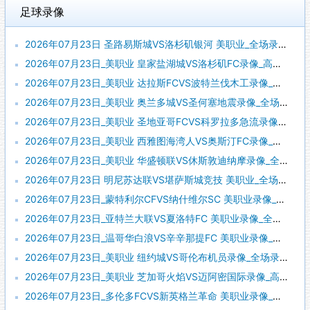
足球录像
2026年07月23日 圣路易斯城VS洛杉矶银河 美职业_全场录像【视频集锦】
2026年07月23日_美职业 皇家盐湖城VS洛杉矶FC录像_高清录像【全场回放】
2026年07月23日_美职业 达拉斯FCVS波特兰伐木工录像_全场录像【全场回放】
2026年07月23日_美职业 奥兰多城VS圣何塞地震录像_全场录像【高清回放】
2026年07月23日_美职业 圣地亚哥FCVS科罗拉多急流录像_全场录像【视频集锦】
2026年07月23日_美职业 西雅图海湾人VS奥斯汀FC录像_高清录像【全场回放】
2026年07月23日_美职业 华盛顿联VS休斯敦迪纳摩录像_全场录像【高清回放】
2026年07月23日 明尼苏达联VS堪萨斯城竞技 美职业_全场录像【全场回放】
2026年07月23日_蒙特利尔CFVS纳什维尔SC 美职业录像_高清录像【全场回放】
2026年07月23日_亚特兰大联VS夏洛特FC 美职业录像_全场录像【全场回放】
2026年07月23日_温哥华白浪VS辛辛那提FC 美职业录像_高清录像【全场回放】
2026年07月23日_美职业 纽约城VS哥伦布机员录像_全场录像【视频集锦】
2026年07月23日_美职业 芝加哥火焰VS迈阿密国际录像_高清录像【全场回放】
2026年07月23日_多伦多FCVS新英格兰革命 美职业录像_全场录像【视频集锦】