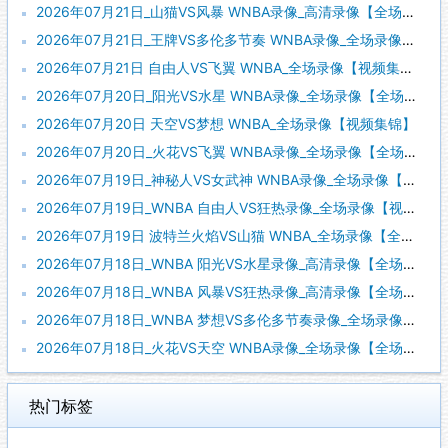
2026年07月21日_山猫VS风暴 WNBA录像_高清录像【全场回放】
2026年07月21日_王牌VS多伦多节奏 WNBA录像_全场录像【视频集锦】
2026年07月21日 自由人VS飞翼 WNBA_全场录像【视频集锦】
2026年07月20日_阳光VS水星 WNBA录像_全场录像【全场回放】
2026年07月20日 天空VS梦想 WNBA_全场录像【视频集锦】
2026年07月20日_火花VS飞翼 WNBA录像_全场录像【全场回放】
2026年07月19日_神秘人VS女武神 WNBA录像_全场录像【全场回放】
2026年07月19日_WNBA 自由人VS狂热录像_全场录像【视频集锦】
2026年07月19日 波特兰火焰VS山猫 WNBA_全场录像【全场回放】
2026年07月18日_WNBA 阳光VS水星录像_高清录像【全场回放】
2026年07月18日_WNBA 风暴VS狂热录像_高清录像【全场回放】
2026年07月18日_WNBA 梦想VS多伦多节奏录像_全场录像【视频集锦】
2026年07月18日_火花VS天空 WNBA录像_全场录像【全场回放】
热门标签