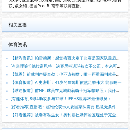
联,叙女锦,德国Pro B 南部等联赛直播。
相关直播
体育资讯
【精彩资讯】帕雷德斯：感觉梅西决定了决赛是国家队最后一战，我
[有道理嘛?]德拉富恩特：决赛尼科进球被吹不公正，本来可以有
【凯恩】前裁判声援泰勒：他不该被喷，唯一严重漏判就是罗梅罗拉
【体育报道】A·史密斯：41岁的詹姆斯依然足够伟大 能影响一
【球迷报道】前NFL球员在克城戴着骑士冠军帽晒照：我什么都不
[有趣体育]8球4助攻参与12球！IFFHS世界杯最佳球员：
[好看推荐]直播吧：赵维伦表示只要国家队需要 愿意无条件响应
【好看推荐】被曝有私生女！奥利塞社媒评论区现处于完全关闭状态