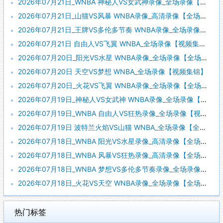
2026年07月21日_WNBA 神秘人VS女武神录像_全场录像【全场回放】
2026年07月21日_山猫VS风暴 WNBA录像_高清录像【全场回放】
2026年07月21日_王牌VS多伦多节奏 WNBA录像_全场录像【视频集锦】
2026年07月21日 自由人VS飞翼 WNBA_全场录像【视频集锦】
2026年07月20日_阳光VS水星 WNBA录像_全场录像【全场回放】
2026年07月20日 天空VS梦想 WNBA_全场录像【视频集锦】
2026年07月20日_火花VS飞翼 WNBA录像_全场录像【全场回放】
2026年07月19日_神秘人VS女武神 WNBA录像_全场录像【全场回放】
2026年07月19日_WNBA 自由人VS狂热录像_全场录像【视频集锦】
2026年07月19日 波特兰火焰VS山猫 WNBA_全场录像【全场回放】
2026年07月18日_WNBA 阳光VS水星录像_高清录像【全场回放】
2026年07月18日_WNBA 风暴VS狂热录像_高清录像【全场回放】
2026年07月18日_WNBA 梦想VS多伦多节奏录像_全场录像【视频集锦】
2026年07月18日_火花VS天空 WNBA录像_全场录像【全场回放】
热门标签