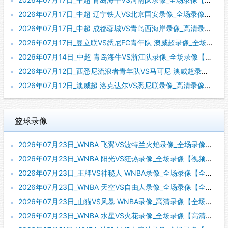
2026年07月17日_中超 辽宁铁人VS北京国安录像_全场录像【视频集锦】
2026年07月17日_中超 成都蓉城VS青岛西海岸录像_高清录像【全场回放】
2026年07月17日_曼立联VS悉尼FC青年队 澳威超录像_全场录像【高清回放】
2026年07月14日_中超 青岛海牛VS浙江队录像_全场录像【全场回放】
2026年07月12日_西悉尼流浪者青年队VS马可尼 澳威超录像_全场录像【高清回放】
2026年07月12日_澳威超 洛克达尔VS悉尼联录像_高清录像【全场回放】
篮球录像
2026年07月23日_WNBA 飞翼VS波特兰火焰录像_全场录像【视频集锦】
2026年07月23日_WNBA 阳光VS狂热录像_全场录像【视频集锦】
2026年07月23日_王牌VS神秘人 WNBA录像_全场录像【全场回放】
2026年07月23日_WNBA 天空VS自由人录像_全场录像【全场回放】
2026年07月23日_山猫VS风暴 WNBA录像_高清录像【全场回放】
2026年07月23日_WNBA 水星VS火花录像_全场录像【高清回放】