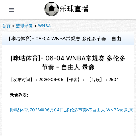
展开菜单
首页
>
篮球录像
>
WNBA
[咪咕体育]- 06-04 WNBA常规赛 多伦多节奏 - 自由人 录像
[咪咕体育]- 06-04 WNBA常规赛 多伦多
节奏 - 自由人 录像
【发布时间】：2026-06-05 【作者】： 【阅读】：
2504
录像列表:
[咪咕体育]2026年06月04日_多伦多节奏VS自由人 WNBA录像