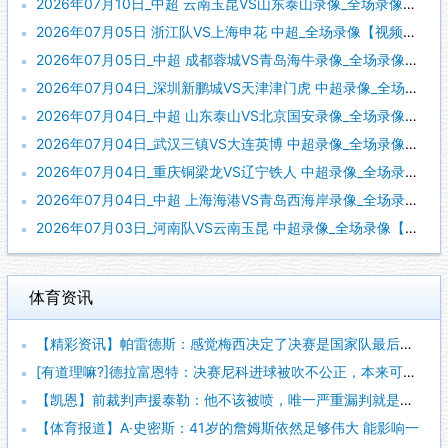
2026年07月10日_中超 云南玉昆VS山东泰山录像_全场录像【全场回放】
2026年07月05日 浙江队VS上海申花 中超_全场录像【视频集锦】
2026年07月05日_中超 成都蓉城VS青岛海牛录像_全场录像【视频集锦】
2026年07月04日_深圳新鹏城VS天津津门虎 中超录像_全场录像【高清回放】
2026年07月04日_中超 山东泰山VS北京国安录像_全场录像【高清回放】
2026年07月04日_武汉三镇VS大连英博 中超录像_全场录像【全场回放】
2026年07月04日_重庆铜梁龙VS辽宁铁人 中超录像_全场录像【视频集锦】
2026年07月04日_中超 上海海港VS青岛西海岸录像_全场录像【全场回放】
2026年07月03日_河南队VS云南玉昆 中超录像_全场录像【全场回放】
体育资讯
【精彩资讯】帕雷德斯：感觉梅西决定了决赛是国家队最后一战，我
[有道理嘛?]德拉富恩特：决赛尼科进球被吹不公正，本来可以有
【凯恩】前裁判声援泰勒：他不该被喷，唯一严重漏判就是罗梅罗拉
【体育报道】A·史密斯：41岁的詹姆斯依然足够伟大 能影响一