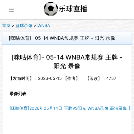
展开菜单
首页
>
篮球录像
>
WNBA
[咪咕体育]- 05-14 WNBA常规赛 王牌 - 阳光 录像
[咪咕体育]- 05-14 WNBA常规赛 王牌 -
阳光 录像
【发布时间】：2026-05-15 【作者】： 【阅读】：
4757
录像列表:
[咪咕体育]2026年05月14日_王牌VS阳光 WNBA录像_高清录像