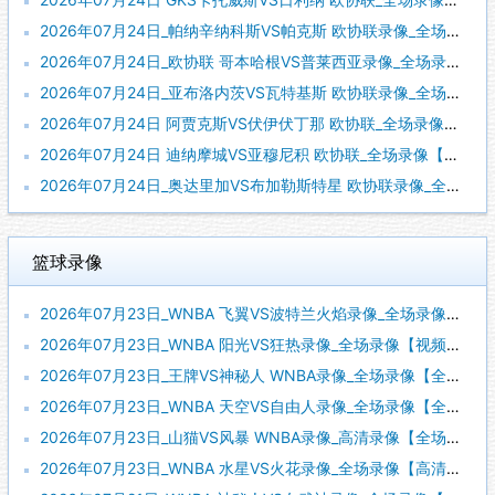
2026年07月24日_帕纳辛纳科斯VS帕克斯 欧协联录像_全场录像【高清回放】
2026年07月24日_欧协联 哥本哈根VS普莱西亚录像_全场录像【高清回放】
2026年07月24日_亚布洛内茨VS瓦特基斯 欧协联录像_全场录像【全场回放】
2026年07月24日 阿贾克斯VS伏伊伏丁那 欧协联_全场录像【视频集锦】
2026年07月24日 迪纳摩城VS亚穆尼积 欧协联_全场录像【全场回放】
2026年07月24日_奥达里加VS布加勒斯特星 欧协联录像_全场录像【全场回放】
篮球录像
2026年07月23日_WNBA 飞翼VS波特兰火焰录像_全场录像【视频集锦】
2026年07月23日_WNBA 阳光VS狂热录像_全场录像【视频集锦】
2026年07月23日_王牌VS神秘人 WNBA录像_全场录像【全场回放】
2026年07月23日_WNBA 天空VS自由人录像_全场录像【全场回放】
2026年07月23日_山猫VS风暴 WNBA录像_高清录像【全场回放】
2026年07月23日_WNBA 水星VS火花录像_全场录像【高清回放】