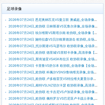
足球录像
2026年07月24日 悉尼奥林匹克VS曼立联 澳威超_全场录像【视频集锦】
2026年07月24日_欧协联 日林斯基VS瓦鲁尔录像_全场录像【高清回放】
2026年07月24日 埃尔维斯VS斯塔尔南 欧协联_全场录像【全场回放】
2026年07月24日 施特拉森VS贝尔格莱德游击 欧协联_全场录像【全场回放】
2026年07月24日_托尔斯港VS马瑟韦尔 欧协联录像_全场录像【视频集锦】
2026年07月24日_欧协联 德里城VS里耶卡录像_高清录像【全场回放】
2026年07月24日_斯肯迪亚VSASK布拉沃 欧协联录像_全场录像【视频集锦】
2026年07月24日 卡里鲁VS舒尔本 欧协联_全场录像【全场回放】
2026年07月24日_欧协联 科佩尔VSNSI鲁纳维克录像_全场录像【全场回放】
2026年07月24日_欧协联 卢多格雷茨VS特拉维夫夏普尔录像_全场录像【高清回放】
2026年07月24日_根特VSLNZ切尔卡瑟 欧协联录像_高清录像【全场回放】
2026年07月24日_欧协联 杜卡吉尼VS卢加诺录像_全场录像【视频集锦】
2026年07月24日_欧协联 佩特罗古VS巴尼亚卢卡战士录像_全场录像【全场回放】
2026年07月24日 GKS卡托威斯VS日利纳 欧协联_全场录像【全场回放】